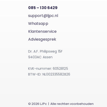
085 – 130 6429
support@ljpc.nl
Whatsapp
Klantenservice
Adviesgesprek
Dr. A.F. Philipsweg 15F
9403AC Assen
KVK-nummer: 60528125
BTW-ID: NL002335582B26
© 2026 LJPc | Alle rechten voorbehouden