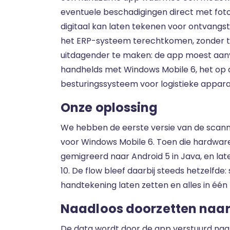
eventuele beschadigingen direct met fot
digitaal kan laten tekenen voor ontvangs
het ERP-systeem terechtkomen, zonder t
uitdagender te maken: de app moest aanva
handhelds met Windows Mobile 6, het op
besturingssysteem voor logistieke appara
Onze oplossing
We hebben de eerste versie van de scann
voor Windows Mobile 6. Toen die hardwar
gemigreerd naar Android 5 in Java, en la
10. De flow bleef daarbij steeds hetzelfde
handtekening laten zetten en alles in één
Naadloos doorzetten naar
De data wordt door de app verstuurd naa