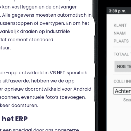
o kan vastleggen en de ontvanger
t. Alle gegevens moesten automatisch in
ussenstappen of overtypen. En om het
nkelijk draaien op industriële
 dat moment standaard
tuur.
er-app ontwikkeld in VB.NET specifiek
e uitfaseerde, hebben we de app
ter opnieuw doorontwikkeld voor Android
: scannen, eventuele foto’s toevoegen,
 keer doorsturen.
 het ERP
r een speciaal door ons opgezette