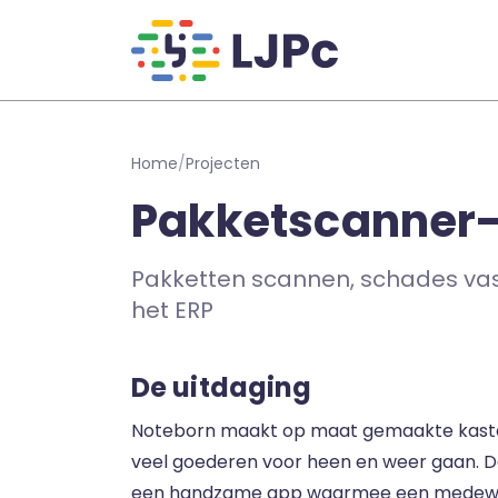
Naar hoofdinhoud
Home
/
Projecten
Pakketscanner-
Pakketten scannen, schades vas
het ERP
De uitdaging
Noteborn maakt op maat gemaakte kasten
veel goederen voor heen en weer gaan. De
een handzame app waarmee een medewe