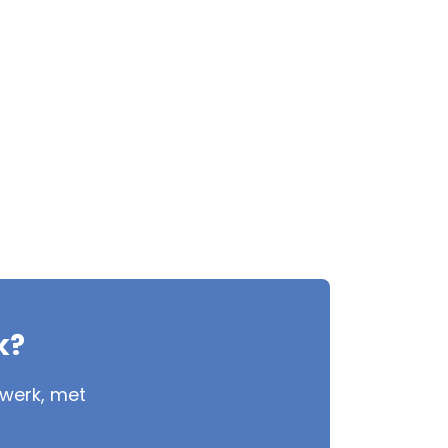
k?
nwerk, met