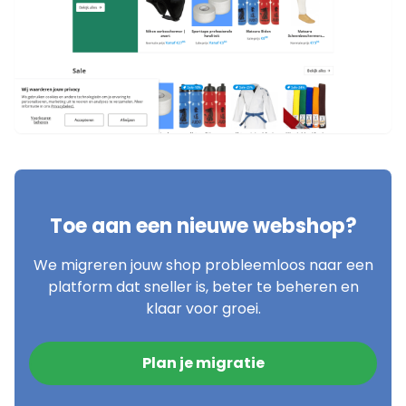
Toe aan een nieuwe webshop?
We migreren jouw shop probleemloos naar een
platform dat sneller is, beter te beheren en
klaar voor groei.
Plan je migratie