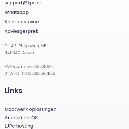
support@ljpc.nl
Whatsapp
Klantenservice
Adviesgesprek
Dr. A.F. Philipsweg 15F
9403AC Assen
KVK-nummer: 60528125
BTW-ID: NL002335582B26
Links
Maatwerk oplossingen
Android en iOS
LJPc hosting